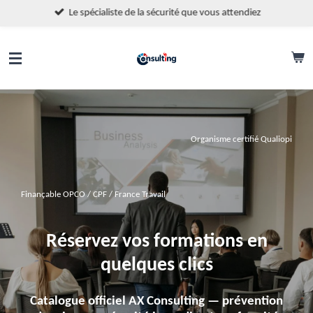
Le spécialiste de la sécurité que vous attendiez
Passer
au
contenu
principal
Organisme certifié Qualiopi
Finançable OPCO / CPF / France Travail
Réservez vos formations
en
quelques clics
Catalogue officiel AX Consulting — prévention