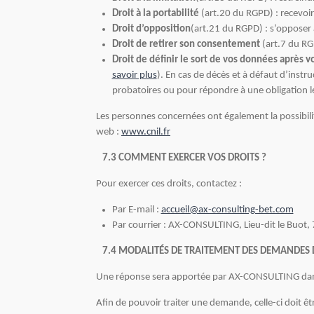
Droit à la portabilité
(art.20 du RGPD) : recevoi
Droit d’opposition
(art.21 du RGPD) : s’opposer
Droit de retirer son consentement
(art.7 du R
Droit de définir le sort de vos données après 
savoir plus
). En cas de décès et à défaut d’instr
probatoires ou pour répondre à une obligation l
Les personnes concernées ont également la possibili
web :
www.cnil.fr
7.3 COMMENT EXERCER VOS DROITS ?
Pour exercer ces droits, contactez :
Par E-mail :
accueil@ax-consulting-bet.com
Par courrier : AX-CONSULTING, Lieu-dit le Buo
7.4 MODALITÉS DE TRAITEMENT DES DEMANDES D
Une réponse sera apportée par AX-CONSULTING dans le
Afin de pouvoir traiter une demande, celle-ci doit êt