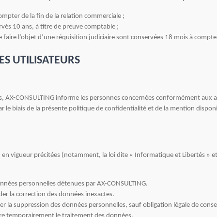
mpter de la fin de la relation commerciale ;
és 10 ans, à titre de preuve comptable ;
aire l’objet d’une réquisition judiciaire sont conservées 18 mois à compter 
ES UTILISATEURS
ts, AX-CONSULTING informe les personnes concernées conformément aux art
biais de la présente politique de confidentialité et de la mention disponib
 en vigueur précitées (notamment, la loi dite « Informatique et Libertés » 
 données personnelles détenues par AX-CONSULTING.
er la correction des données inexactes.
r la suppression des données personnelles, sauf obligation légale de conse
dre temporairement le traitement des données.