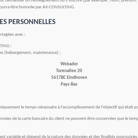
our demander un renseignement ou s’inscrire (par exemple : nom, prénom, ad
 pourra être honorée par AX-CONSULTING.
ÉES PERSONNELLES
rtagées avec :
TING ;
ques (hébergement, maintenance) ;
Webador
Torenallee 20
5617BC Eindhoven
Pays-Bas
quement le temps nécessaire à l’accomplissement de l’objectif qui était pour
onnées de la carte bancaire du client ne peuvent être conservées que le tem
t variable et dépend de la nature des données et des finalités poursuivies 