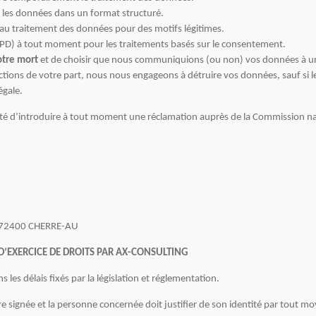
r les données dans un format structuré.
 au traitement des données pour des motifs légitimes.
GPD) à tout moment pour les traitements basés sur le consentement.
votre mort
et de choisir que nous communiquions (ou non) vos données à un
uctions de votre part, nous nous engageons à détruire vos données, sauf si l
égale.
té d’introduire à tout moment une réclamation auprès de la Commission natio
t, 72400 CHERRE-AU
’EXERCICE DE DROITS PAR AX-CONSULTING
s délais fixés par la législation et réglementation.
re signée et la personne concernée doit justifier de son identité par tout m