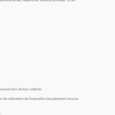
resse email, téléphone, adresse postale). Si ces
suivi lors de leur collecte.
ps de réalisation de l’opération de paiement (source
: