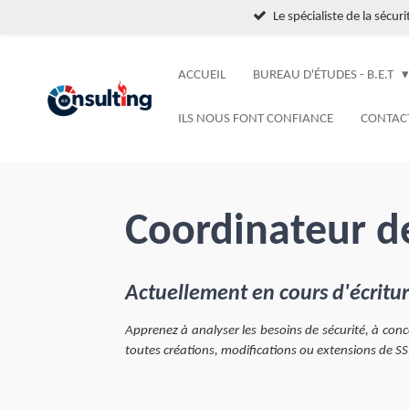
Le spécialiste de la sécur
Passer
au
contenu
ACCUEIL
BUREAU D'ÉTUDES - B.E.T
principal
ILS NOUS FONT CONFIANCE
CONTAC
Coordinateur de
Actuellement en cours d'écritu
Apprenez à analyser les besoins de sécurité, à con
toutes créations, modifications ou extensions de SS