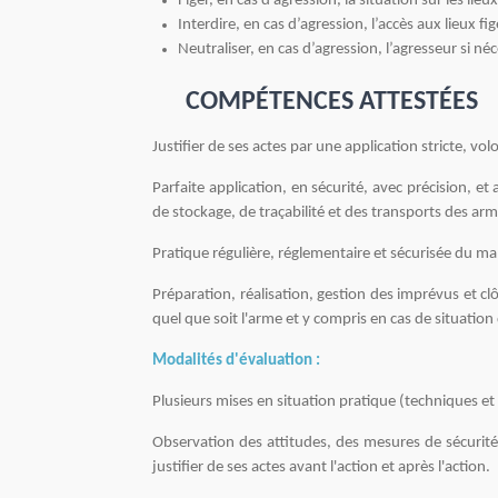
Figer, en cas d’agression, la situation sur les lieux
Interdire, en cas d’agression, l’accès aux lieux f
Neutraliser, en cas d’agression, l’agresseur si né
COMPÉTENCES ATTESTÉES
Justifier de ses actes par une application stricte, vo
Parfaite application, en sécurité, avec précision, e
de stockage, de traçabilité et des transports des ar
Pratique régulière, réglementaire et sécurisée du m
Préparation, réalisation, gestion des imprévus et cl
quel que soit l'arme et y compris en cas de situation
Modalités d'évaluation :
Plusieurs mises en situation pratique (techniques et
Observation des attitudes, des mesures de sécurit
justifier de ses actes avant l'action et après l'action.