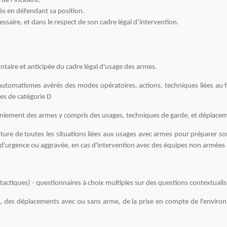
 de l’incident.
igés en défendant sa position.
cessaire, et dans le respect de son cadre légal d’intervention.
lontaire et anticipée du cadre légal d'usage des armes.
t automatismes avérés des modes opératoires, actions, techniques liées au 
mes de catégorie D
aniement des armes y compris des usages, techniques de garde, et déplacem
ôture de toutes les situations liées aux usages avec armes pour préparer son
 d'urgence ou aggravée, en cas d'intervention avec des équipes non armées ou 
 tactiques) - questionnaires à choix multiples sur des questions contextualis
é, des déplacements avec ou sans arme, de la prise en compte de l'environ